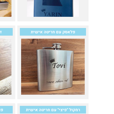
פלאסק עם חריטה אישית
ד
רמקול "פיצי" עם חריטה אישית
פו