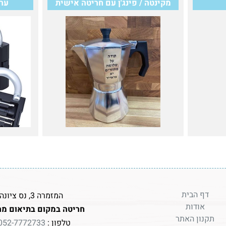
מקינטה / פינג'ן עם חריטה אישית
ערכ
דף הבית
המזמרה 3, נס ציונה
אודות
חריטה במקום בתיאום מר
תקנון האתר
טלפון :
052-7772733