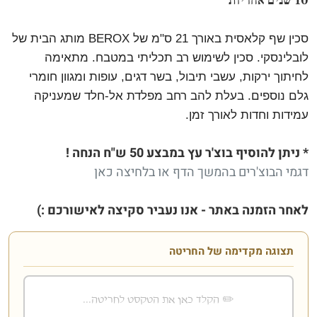
10 שנים אחריות
סכין שף קלאסית באורך 21 ס"מ של BEROX מותג הבית של
לובלינסקי. סכין לשימוש רב תכליתי במטבח. מתאימה
לחיתוך ירקות, עשבי תיבול, בשר דגים, עופות ומגוון חומרי
גלם נוספים. בעלת להב רחב מפלדת אל-חלד שמעניקה
עמידות וחדות לאורך זמן.
* ניתן להוסיף בוצ'ר
עץ במבצע 50 ש"ח הנחה !
דגמי הבוצ'רים בהמשך הדף או
בלחיצה כאן
לאחר הזמנה באתר - אנו נעביר סקיצה לאישורכם :)
תצוגה מקדימה של החריטה