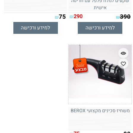
שקעים למלח פלפל עם חריטה
אישית
75
290
390
₪
₪
₪
למידע ורכישה
למידע ורכישה
משחיז סכינים מקצועי BEROX