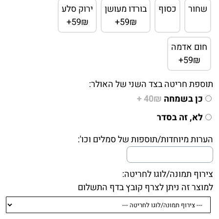
שחור
כסוף
בורדו מעושן
ירוק סלע
59₪+
59₪+
חום אדמה
59₪+
תוספת חריטה בצד השני של האולר:
כן בשמחה
40₪ +
לא, זה בסדר
הערות מיוחדות/תוספות של סמלים וכו':
צירוף תמונה/לוגו לחריטה:
למוצר זה ניתן לצרף קובץ בדף התשלום