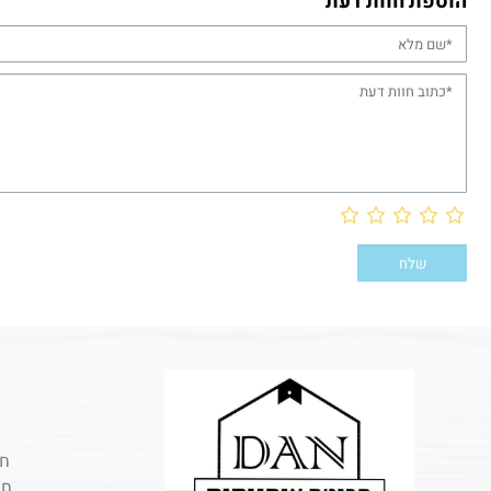
הוספת חוות דעת
חר
חר