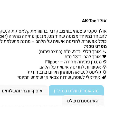
אולר AK-Tac
אולר טקטי עוצמתי בעיצוב קרבי, בהשראת קלאסיקת הנשק המפורסמת – ה-AK-47. מתאים ללוחמים, מטיילים, שוחרי שטח וכל מי שמעריך
להב חד במיוחד מצופה שחור מט, מנגנון פתיחה מהירה (Flipper), ידית מתכת מחוזקת עם עיצוב אנטי-החלקה וקליפס לנשיאה על הכיס או החגורה.
כולל אפשרות לחריטה אישית על הלהב – מתנה מושלמת לחי
מפרט טכני:
🔪 אורך כללי: כ־22 ס"מ (במצב פתוח)
🖤 אורך להב: כ־13 ס"מ
⚙️ מנגנון פתיחה מהירה – Flipper
💡 אפשרות לחריטה אישית על הלהב
📎 קליפס לנשיאה ופותחן חירום בזנב הידית
🏕️ אידיאלי לשטח, שירות צבאי או שימוש יומיומי
מה אומרים עלינו בגוגל :)
איסוף עצמי ומשלוחים
האינסטגרם שלנו