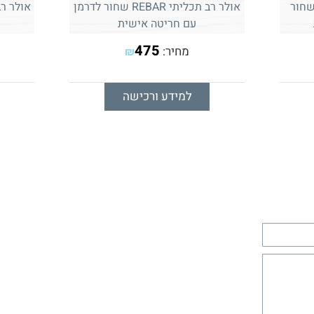
 רב תכליתי Wave Plus שחור
אולר רב תכליתי REBAR שחור לדרמן
עם חריטה אישית
475
מחיר:
₪
למידע ורכישה