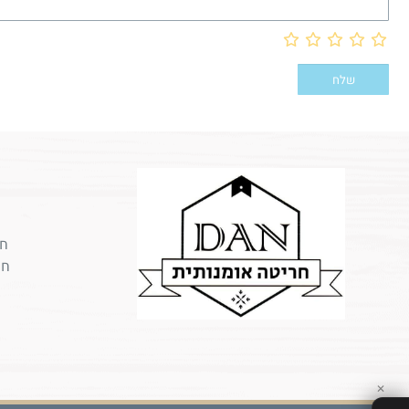
חר
חר
✕