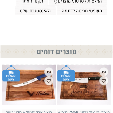
המלצות / סרטוני מוצרים :)
תקנון האתר
משפטי חריטה לדוגמה
האינסטגרם שלנו
מוצרים דומים
בוצ'ר עץ אנד גריין 40*25 ס"מ +
בוצ'ר ארקוסטיל + סכין בשר