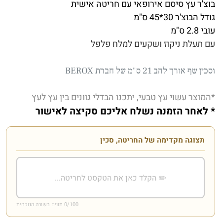
בוצ'ר עץ סיסם אירופאי עם חריטה אישית
גודל הבוצ'ר 30*45 ס"מ
עובי 2.8 ס"מ
עם תעלת ניקוז ושקעים למלח פלפל
וסכין שף אורך להב 21 ס"מ של חברת BEROX
*המוצר עשוי עץ טבעי, יתכנו הבדלי גוונים בין עץ לעץ
* לאחר הזמנה נשלח אליכם סקיצה לאישור
תצוגה מקדימה של החריטה, סכין
/100 תווים בשורה הנוכחית
0