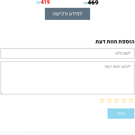
419
469
₪
₪
למידע ורכישה
הוספת חוות דעת