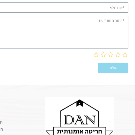
חר
חר