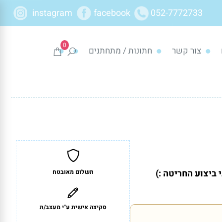
instagram
facebook
052-7772733
0
צור קשר
חתונות / מתחתנים
ביצוע החריטה :)
תשלום מאובטח
סקיצה אישית ע"י מעצב/ת