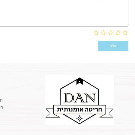
חר
חר