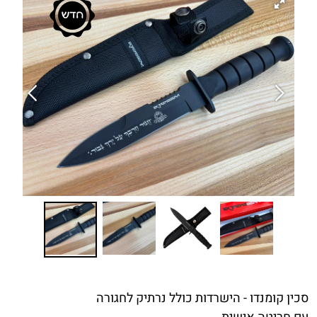
סכין קומנדו - הישרדות כולל נרתיק לחגורה