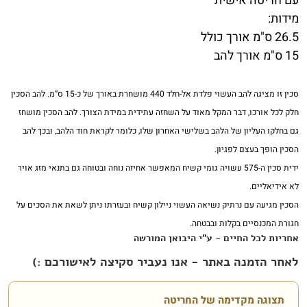
עם חריטה אישית
מידות:
26.5 ס"מ אורך כולל
15 ס"מ אורך להב
סכין זו מציגה להב העשוי פלדת אל-חלד 440 מושחרת באורך של כ-15 ס”מ. להב הסכין
חלק לכל אורכו, דבר המקל מאוד על השחזה עתידית במידת הצורך. להב הסכין מושחז
גם בחלקו העליון של הלהב בשלישי האחרון שלו, כלומר לקראת חוד הלהב, ובכך להב
הסכין הופך בעצם לפגיון.
ידית סכין ה-575 עשויה גומי קשיח המאפשר אחיזה נוחה ובטוחה גם בתנאי מזג אויר
לא אידיאליים.
הסכין מגיעה עם נרתיק נשיאה העשוי ניילון קשיח ובעזרתו ניתן לשאת את הסכים על
חגורת המכנסיים בקלות ובבטחה.
אחריות לכל החיים - ע"י היבואן המורשה
לאחר הזמנה באתר - אנו נעביר סקיצה לאישורכם :)
תצוגה מקדימה של החריטה