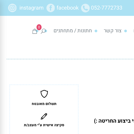
instagram
facebook
052-7772733
0
צור קשר
חתונות / מתחתנים
תשלום מאובטח
ביצוע החריטה :)
סקיצה אישית ע"י מעצב/ת