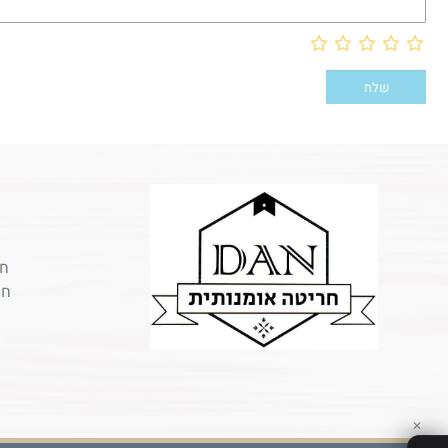
חר
חר
✕