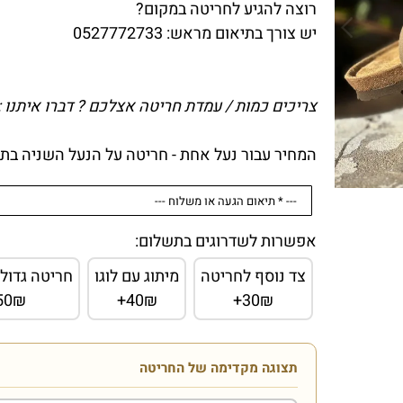
רוצה להגיע לחריטה במקום?
יש צורך בתיאום מראש: 0527772733
צריכים כמות / עמדת חריטה אצלכם ? דברו איתנו : 527772733
המחיר עבור נעל אחת - חריטה על הנעל השניה בתוספת
אפשרות לשדרוגים בתשלום:
צד נוסף לחריטה
מיתוג עם לוגו
חריטה גדול
50₪+
40₪+
30₪+
תצוגה מקדימה של החריטה