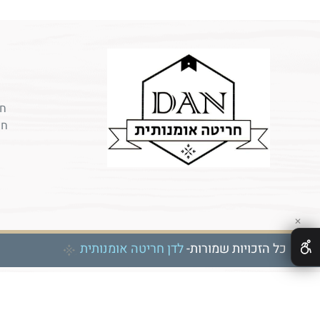
חר
חר
✕
כל הזכויות שמורות-
לדן חריטה אומנותית