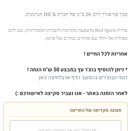
סכין שף אורך להב 26 ס"מ של חברת DICK הגרמנית.
סדרת Red Spirit מושפעת מחרבות היפניות המסורתיות, עם להב
מפלדת אל-חלד עם אחוזים גבוהים של פחמן.
אחריות לכל החיים !
* ניתן להוסיף בוצ'ר
עץ במבצע 50 ש"ח הנחה !
דגמי הבוצ'רים בהמשך הדף או
בלחיצה כאן
לאחר הזמנה באתר - אנו נעביר סקיצה לאישורכם :)
תצוגה מקדימה של החריטה