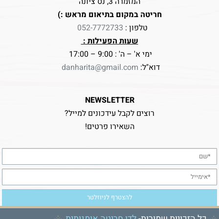
המזמרה 3, נס ציונה
חריטה במקום בתיאום מראש :)
טלפון :
052-7772733
שעות הפעילות :
ימי א' – ה' : 9:00 – 17:00
דוא"ל:
danharita@gmail.com
NEWSLETTER
רוצים לקבל עידכונים למייל?
השאירו פרטים!
כל הזכויות שמורות-
לדן חריטה אומנותית