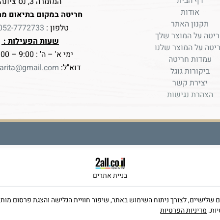
דף הבית
המזמרה 3, נס ציונה
אודות
חריטה במקום בתיאום מר
תקנון האתר
טלפון :
052-7772733
יטה על המוצר שלך
שעות הפעילות :
יטה על המוצר שלנו
ימי א' – ה' : 9:00 – 17:00
עמדות חריטה
דוא"ל:
arita@gmail.com
ביקורות גוגל
יצירת קשר
הצהרת נגישות
בניית אתרים
ה שימוש בקבצי Cookies, לרבות של צדדים שלישיים, לצורך ניתוח השימוש באתר, שיפור חוויית הגלישה וה
יות.
מדיניות הפרטיות