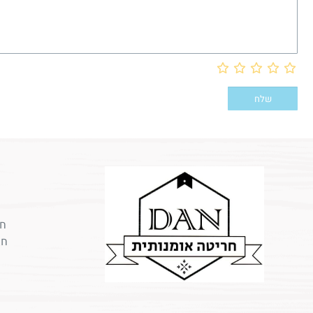
חר
חר