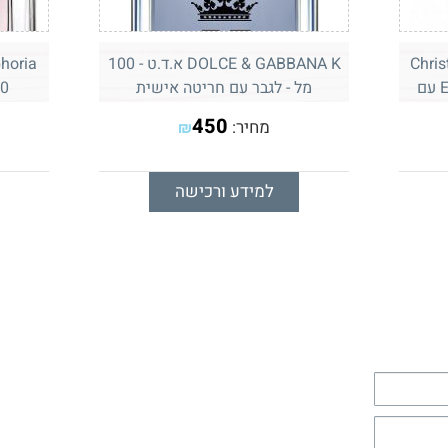
Christian Dio
DOLCE & GABBANA K א.ד.ט - 100
Sauvage או דה טואלט E.D.T עם
מל - לגבר עם חריטה אישית
100 מ"ל 
450
מחיר:
₪
למידע ורכישה