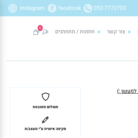
instagram
facebook
052-7772733
0
צור קשר
חתונות / מתחתנים
מעשן :)
תשלום מאובטח
סקיצה אישית ע"י מעצב/ת