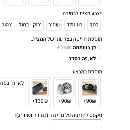
*
צבע מצית לבחירה:
כסף
רוז גולד
שחור
ירוק - כחול
צהוב -
תוספת חריטה בצד שני של המצית:
כן בשמחה
25₪ +
לא, זה בסדר
תוספת במבצע:
לא, זה בסדר
130₪+
90₪+
90₪+
טקסט לחריטה על גריינדר (במידה ושודרג):