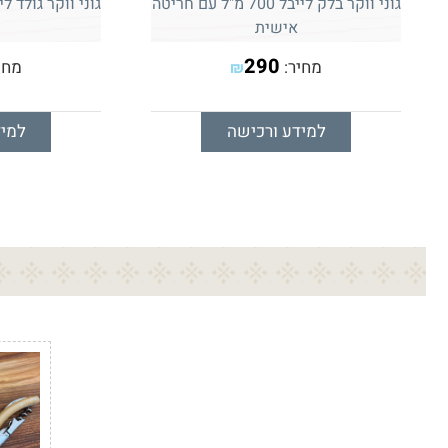
גוני ווקר בלק לייבל 700 מ"ל עם חריטה
אישית
290
מחיר:
מחי
₪
למידע ורכישה
למיד