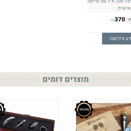
גוני ווקר גולד לייבל 700 מ"ל עם חריטה
אישית
370
ר:
₪
ע ורכישה
מוצרים דומים