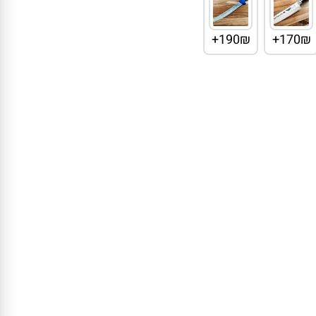
190₪+
170₪+